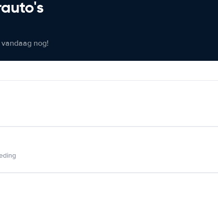
rauto's
er vandaag nog!
ieding