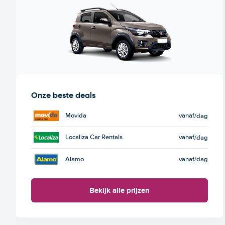
Onze beste deals
Movida
vanaf
/dag
Localiza Car Rentals
vanaf
/dag
Alamo
vanaf
/dag
Bekijk alle prijzen