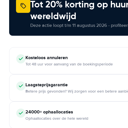
Tot 20% korting op huu
wereldwijd
Deze actie loopt t/m 11 augustus 2026 - profite
Kosteloos
annuleren
Tot 48 uur voor aanvang van de boekingsperiode
Laagsteprijsgarantie
Betere prijs gevonden? Wij zorgen voor een betere aanb
24000+
ophaallocaties
Ophaallocaties over de hele wereld