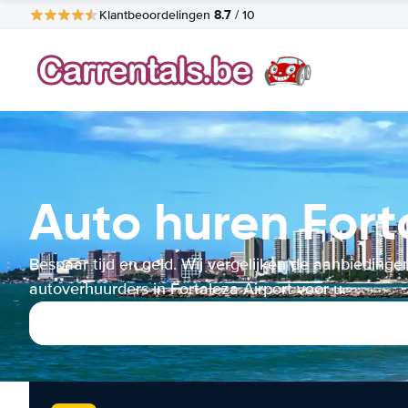
8.7
Klantbeoordelingen
/ 10
Auto huren Fort
Bespaar tijd en geld. Wij vergelijken de aanbiedinge
autoverhuurders in Fortaleza Airport voor u.