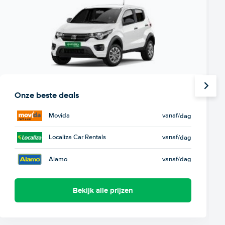
Onze beste deals
Movida
vanaf
/dag
Localiza Car Rentals
vanaf
/dag
Alamo
vanaf
/dag
Bekijk alle prijzen