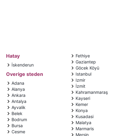
Hatay
Fethiye
Gaziantep
İskenderun
Göcek Köyü
Overige steden
Istanbul
Izmir
Adana
İzmit
Alanya
Kahramanmaraş
Ankara
Kayseri
Antalya
Kemer
Ayvalik
Konya
Belek
Kusadasi
Bodrum
Malatya
Bursa
Marmaris
Cesme
Mersin