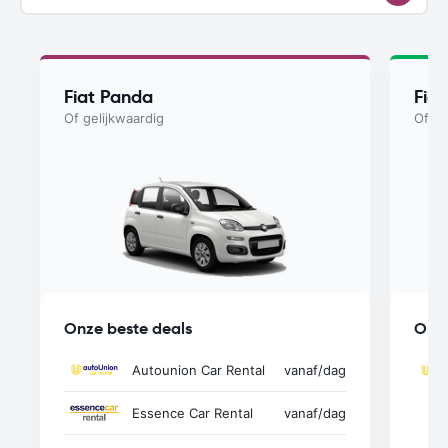
Fiat Panda
Fia
Of gelijkwaardig
Of ge
Onze beste deals
Onze
Autounion Car Rental
vanaf
/dag
Essence Car Rental
vanaf
/dag