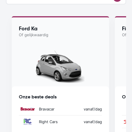
Ford Ka
Fiat
Of gelijkwaardig
Of ge
Onze beste deals
Onze
Bravacar
vanaf
/dag
Right Cars
vanaf
/dag