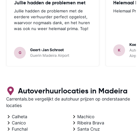
Jullie hadden de problemen met
Helemaal P
Jullie hadden de problemen met de
Helemaal Pri
eerdere verhuurder perfect opgelost,
waarvoor nogmaals dank, en het huren
was ook nu weer helemaal prima. Top!
Koen
Geert-Jan Schroot
K
Autou
G
Guerin Madeira Airport
Airpo
Autoverhuurlocaties in Madeira
Carrentals.be vergelijkt de autohuur prijzen op onderstaande
locaties
Calheta
Machico
Canico
Ribeira Brava
Funchal
Santa Cruz