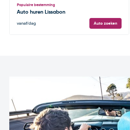
Populaire bestemming
Auto huren Lissabon
Auto zoeken
vanaf
/dag