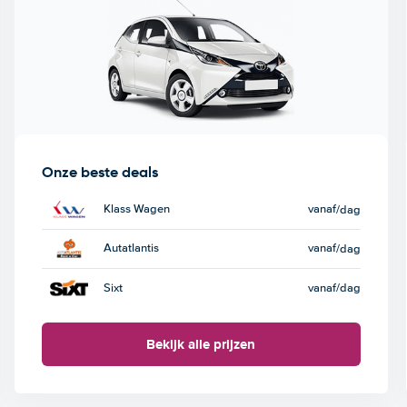
Onze beste deals
Klass Wagen
vanaf
/dag
Autatlantis
vanaf
/dag
Sixt
vanaf
/dag
Bekijk alle prijzen