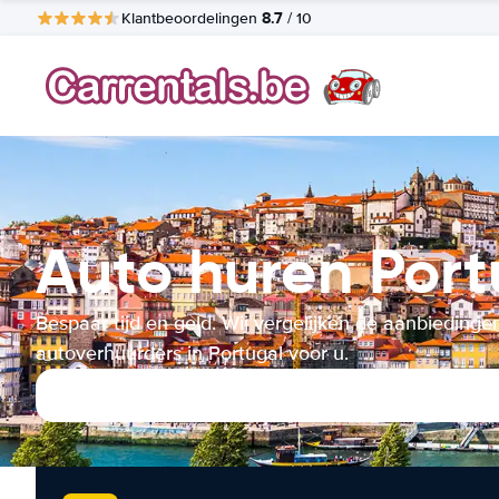
8.7
Klantbeoordelingen
/ 10
Auto huren Port
Bespaar tijd en geld. Wij vergelijken de aanbiedinge
autoverhuurders in Portugal voor u.