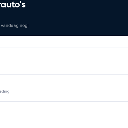
rauto's
er vandaag nog!
ieding