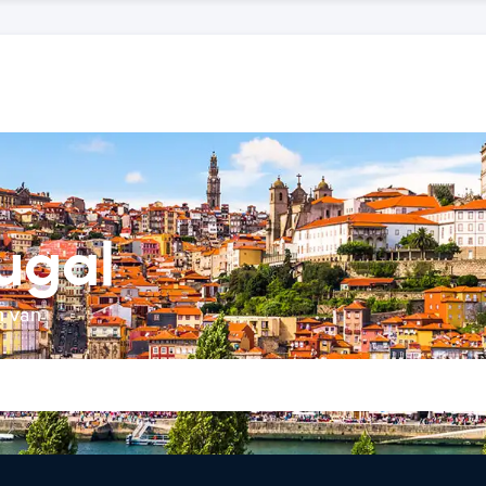
ugal
n van