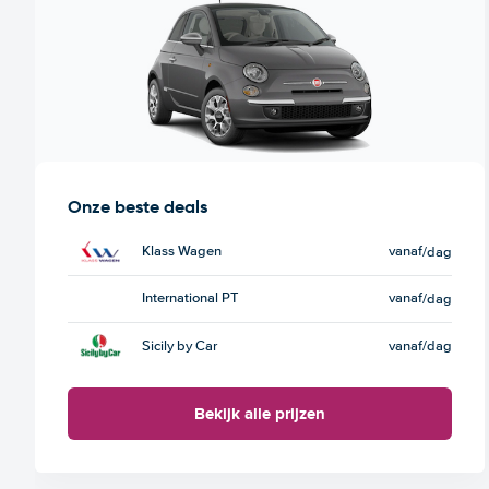
Onze beste deals
Klass Wagen
vanaf
/dag
International PT
vanaf
/dag
Sicily by Car
vanaf
/dag
Bekijk alle prijzen