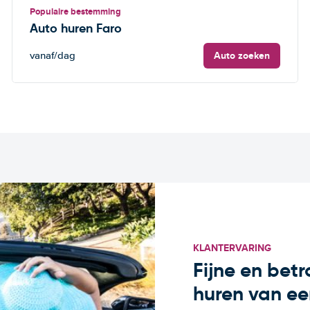
Populaire bestemming
Auto huren Faro
Auto zoeken
vanaf
/dag
KLANTERVARING
Fijne en bet
huren van ee