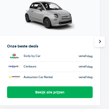
Onze beste deals
Sicily by Car
vanaf
/dag
Centauro
vanaf
/dag
Autounion Car Rental
vanaf
/dag
Bekijk alle prijzen