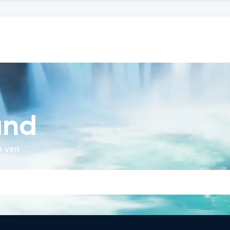
and
n van