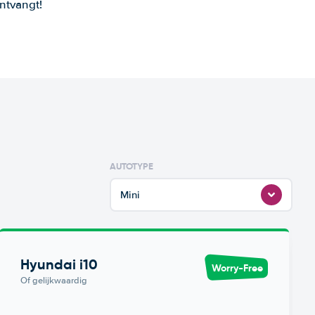
ntvangt!
AUTOTYPE
Mini
Hyundai i10
Worry-Free
Of gelijkwaardig