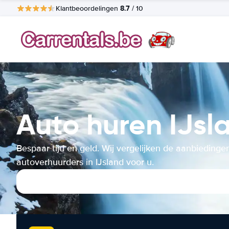
8.7
Klantbeoordelingen
/ 10
Auto huren IJsl
Bespaar tijd en geld. Wij vergelijken de aanbiedinge
autoverhuurders in IJsland voor u.