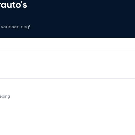
rauto's
er vandaag nog!
ieding