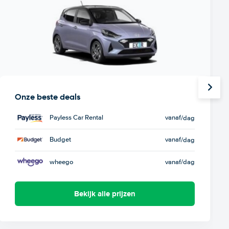
Onze beste deals
Payless Car Rental
vanaf
/dag
Budget
vanaf
/dag
wheego
vanaf
/dag
Bekijk alle prijzen