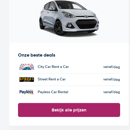
Onze beste deals
City Car Rent a Car
vanaf
/dag
Street Rent a Car
vanaf
/dag
Payless Car Rental
vanaf
/dag
Bekijk alle prijzen