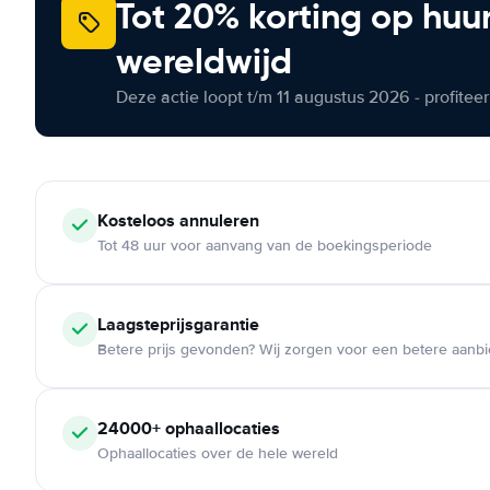
Tot 20% korting op huu
wereldwijd
Deze actie loopt t/m 11 augustus 2026 - profite
Kosteloos
annuleren
Tot 48 uur voor aanvang van de boekingsperiode
Laagsteprijsgarantie
Betere prijs gevonden? Wij zorgen voor een betere aanb
24000+
ophaallocaties
Ophaallocaties over de hele wereld