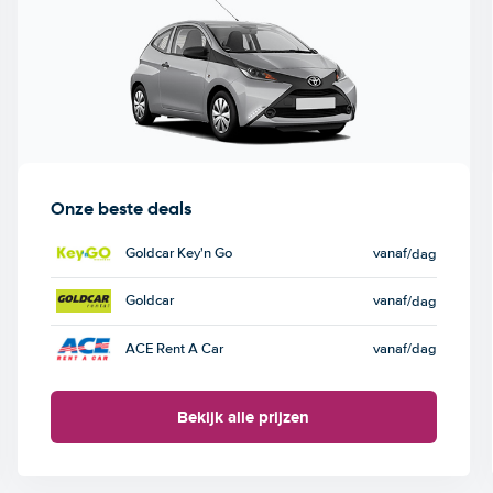
Onze beste deals
Goldcar Key'n Go
vanaf
/dag
Goldcar
vanaf
/dag
ACE Rent A Car
vanaf
/dag
Bekijk alle prijzen