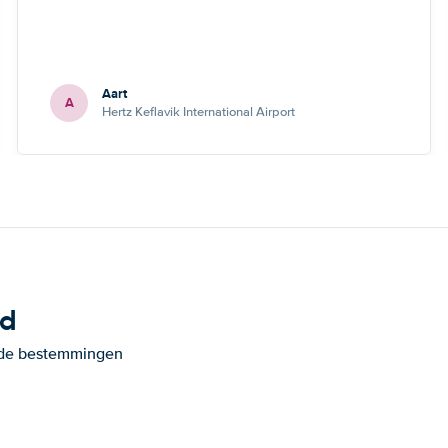
Aart
A
Hertz Keflavik International Airport
nd
ande bestemmingen