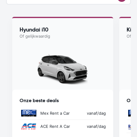
Hyundai i10
Kia
Of gelijkwaardig
Of ge
Onze beste deals
Onze
Mex Rent a Car
vanaf
/dag
ACE Rent A Car
vanaf
/dag