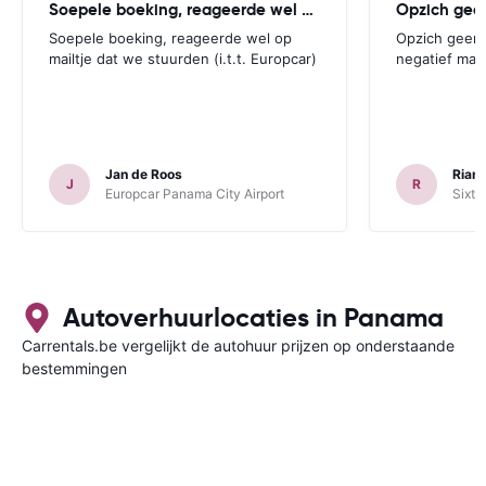
Soepele boeking, reageerde wel op
Opzich gee
Soepele boeking, reageerde wel op
Opzich geen 
mailtje dat we stuurden (i.t.t. Europcar)
negatief maar
Jan de Roos
Riann
J
R
Europcar Panama City Airport
Sixt 
Autoverhuurlocaties in Panama
Carrentals.be vergelijkt de autohuur prijzen op onderstaande
bestemmingen