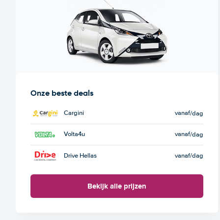
Onze beste deals
Cargini
vanaf
/dag
Volta4u
vanaf
/dag
Drive Hellas
vanaf
/dag
Bekijk alle prijzen