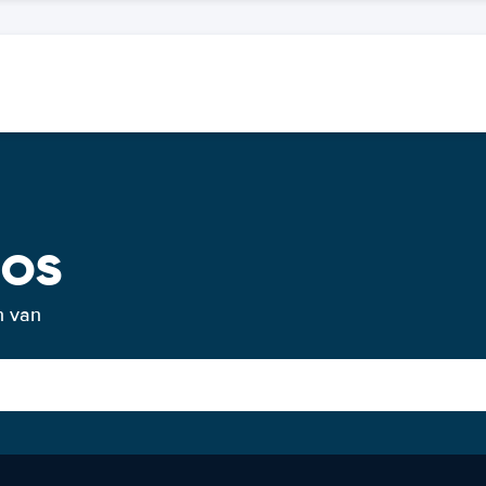
os
n van