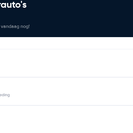
rauto's
er vandaag nog!
ieding