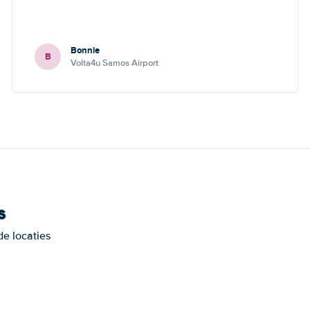
Bonnie
B
Volta4u Samos Airport
s
de locaties