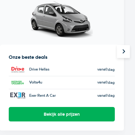
Onze beste deals
Drive Hellas
vanaf
/dag
Volta4u
vanaf
/dag
Exer Rent A Car
vanaf
/dag
Bekijk alle prijzen