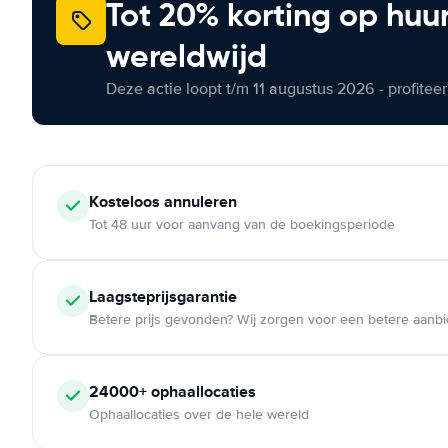
Tot 20% korting op huu
wereldwijd
Deze actie loopt t/m 11 augustus 2026 - profite
Kosteloos
annuleren
Tot 48 uur voor aanvang van de boekingsperiode
Laagsteprijsgarantie
Betere prijs gevonden? Wij zorgen voor een betere aanb
24000+
ophaallocaties
Ophaallocaties over de hele wereld