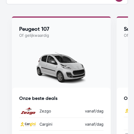
Peugeot 107
Suzu
Of gelijkwaardig
Of ge
Onze beste deals
Onze
Zezgo
vanaf
/dag
Cargini
vanaf
/dag