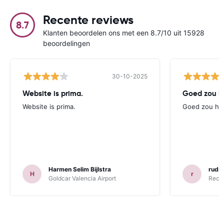
Recente reviews
8.7
Klanten beoordelen ons met een 8.7/10 uit 15928
beoordelingen
30-10-2025
Website is prima.
Goed zou h
Website is prima.
Goed zou he
Harmen Selim Bijlstra
rudi
H
r
Goldcar Valencia Airport
Recor