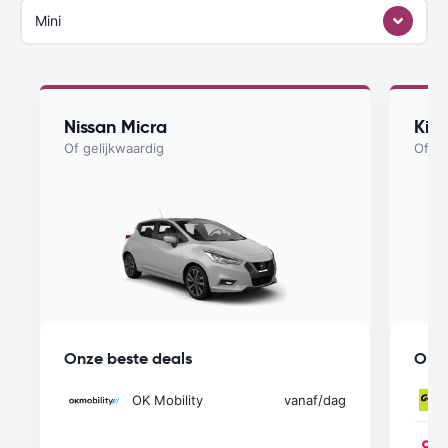
Mini
Nissan Micra
Kia
Of gelijkwaardig
Of ge
Onze beste deals
Onze
OK Mobility
vanaf
/dag