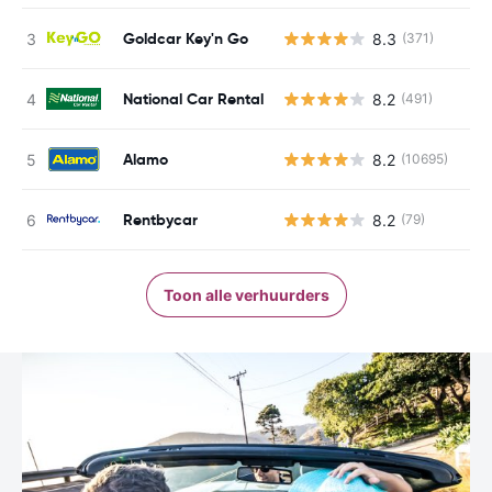
Goldcar Key'n Go
8.3
(371)
National Car Rental
8.2
(491)
Alamo
8.2
(10695)
Rentbycar
8.2
(79)
Toon alle verhuurders