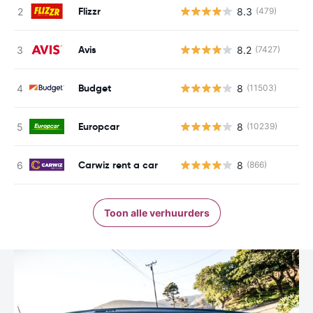
Flizzr
8.3
(479)
Avis
8.2
(7427)
Budget
8
(11503)
Europcar
8
(10239)
Carwiz rent a car
8
(866)
Toon alle verhuurders