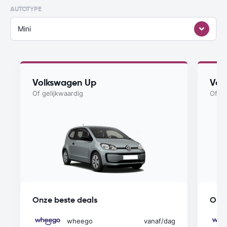
AUTOTYPE
Mini
Volkswagen Up
Vol
Of gelijkwaardig
Of ge
Onze beste deals
Onze
wheego
vanaf
/dag