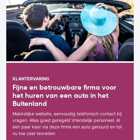
KLANTERVARING
Fijne en betrouwbare firma voor
het huren van een auto in het
Buitenland
Makkelijke website, eenvoudig telefonisch contact bij
vragen. Alles goed geregeld Vriendelijk personeel. Al
een paar keer via deze firma een auto gehuurd en tot
nu toe zeer tevreden