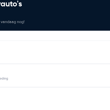
rauto's
er vandaag nog!
ieding