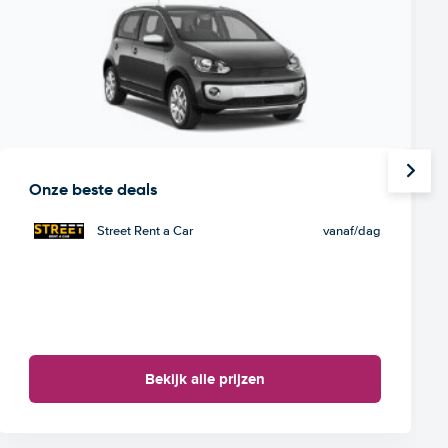
Onze beste deals
Street Rent a Car
vanaf
/dag
Bekijk alle prijzen