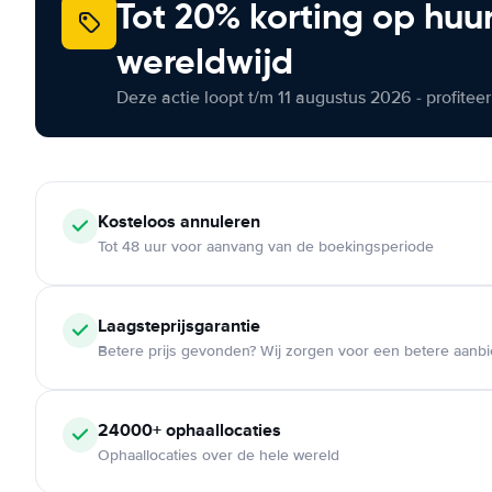
Tot 20% korting op huu
wereldwijd
Deze actie loopt t/m 11 augustus 2026 - profite
Kosteloos
annuleren
Tot 48 uur voor aanvang van de boekingsperiode
Laagsteprijsgarantie
Betere prijs gevonden? Wij zorgen voor een betere aanb
24000+
ophaallocaties
Ophaallocaties over de hele wereld