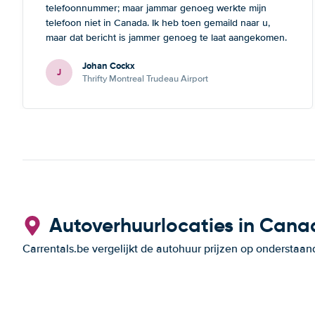
telefoonnummer; maar jammar genoeg werkte mijn
telefoon niet in Canada. Ik heb toen gemaild naar u,
maar dat bericht is jammer genoeg te laat aangekomen.
Deze opmerking geldt zowel voor Thrifte als voor u: het
Johan Cockx
zou fijn zijn om op een andere manier contact te
J
Thrifty Montreal Trudeau Airport
kunnen nemen, bvb via mail, whatsapp, website chat, ...,
gelijk welk kanaal dat ook over Wifi werkt.
Autoverhuurlocaties in Can
Carrentals.be vergelijkt de autohuur prijzen op ondersta