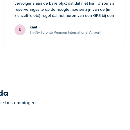
vervolgens aan de balie blijkt dat dat niet kan. U zou als
reserveringssite op de hoogte moeten zijn van de (in
zichzelf idiote) regel dat het huren van een GPS bij een
kleine auto onmogelijk is. Dan heeft de klant tenminste
Kaat
de mogelijkheid om nog een andere keuze te maken.
K
Thrifty Toronto Pearson International Airport
ada
ande bestemmingen