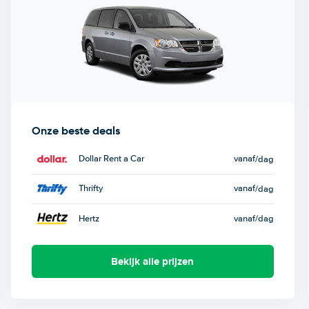
Onze beste deals
Dollar Rent a Car
vanaf
/dag
Thrifty
vanaf
/dag
Hertz
vanaf
/dag
Bekijk alle prijzen