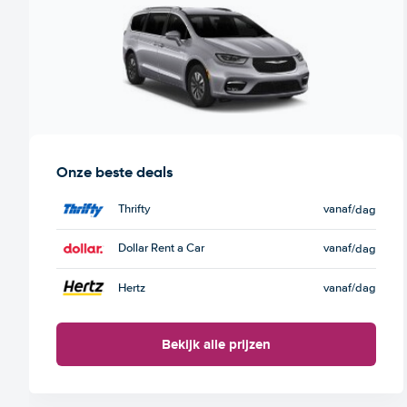
Onze beste deals
Thrifty
vanaf
/dag
Dollar Rent a Car
vanaf
/dag
Hertz
vanaf
/dag
Bekijk alle prijzen