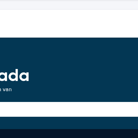
nada
n van