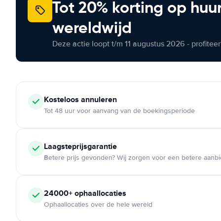
Tot 20% korting op huu
wereldwijd
Deze actie loopt t/m 11 augustus 2026 - profite
Kosteloos
annuleren
Tot 48 uur voor aanvang van de boekingsperiode
Laagsteprijsgarantie
Betere prijs gevonden? Wij zorgen voor een betere aanb
24000+
ophaallocaties
Ophaallocaties over de hele wereld