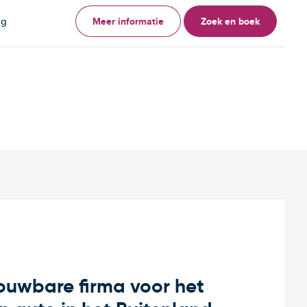
Meer informatie
Zoek en boek
ag
rouwbare firma voor het