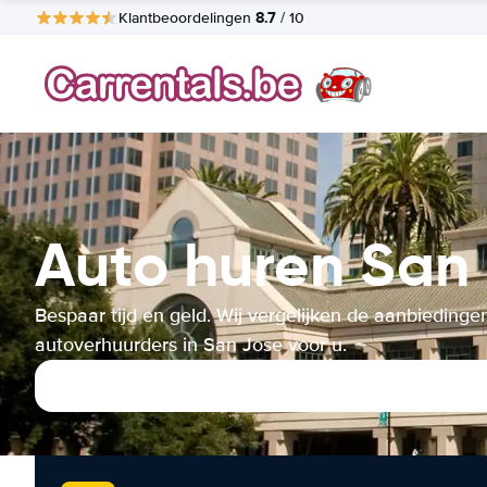
8.7
Klantbeoordelingen
/ 10
Auto huren San
Bespaar tijd en geld. Wij vergelijken de aanbiedinge
autoverhuurders in San Jose voor u.