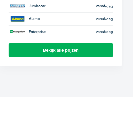
Jumbocar
vanaf
/dag
Alamo
vanaf
/dag
Enterprise
vanaf
/dag
Bekijk alle prijzen