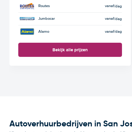
Routes
vanaf
/dag
Jumbocar
vanaf
/dag
Alamo
vanaf
/dag
Bekijk alle prijzen
Autoverhuurbedrijven in San Jo