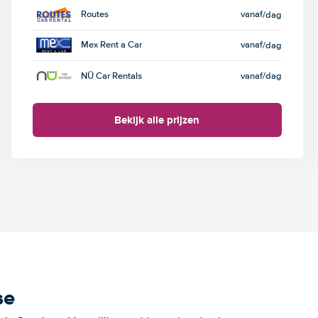
Routes
vanaf
/dag
Mex Rent a Car
vanaf
/dag
NÜ Car Rentals
vanaf
/dag
Bekijk alle prijzen
se