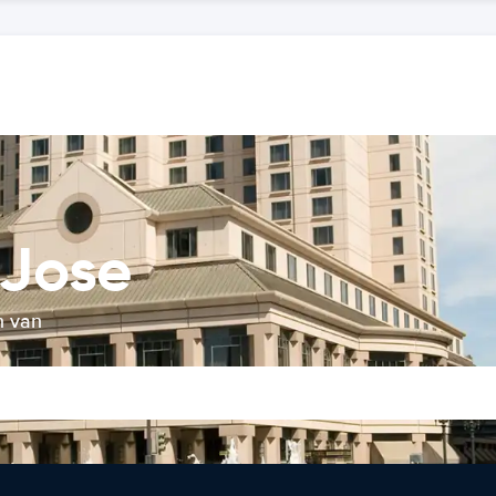
 Jose
n van