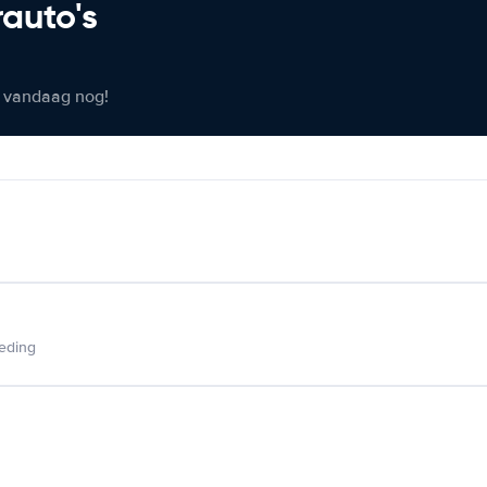
rauto's
er vandaag nog!
ieding