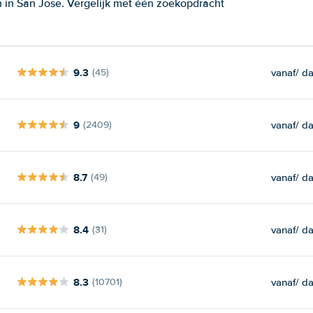
 in San Jose. Vergelijk met één zoekopdracht
9.3
vanaf
/ d
(45)
9
vanaf
/ d
(2409)
8.7
vanaf
/ d
(49)
8.4
vanaf
/ d
(31)
8.3
vanaf
/ d
(10701)