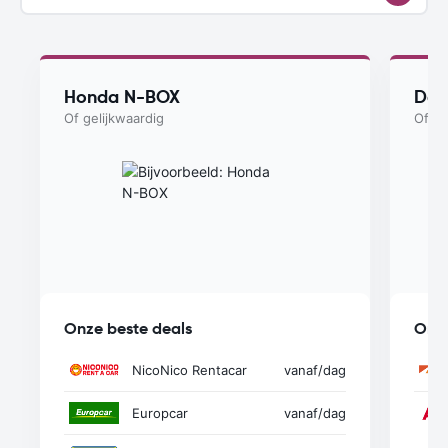
Honda N-BOX
Dai
Of gelijkwaardig
Of ge
Onze beste deals
Onze
NicoNico Rentacar
vanaf
/dag
Europcar
vanaf
/dag