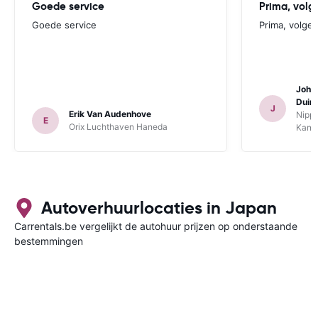
Goede service
Prima, volg
Goede service
Prima, volge
Joha
Duin
J
Erik Van Audenhove
Nippo
E
Orix Luchthaven Haneda
Kans
Autoverhuurlocaties in Japan
Carrentals.be vergelijkt de autohuur prijzen op onderstaande
bestemmingen