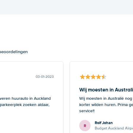
 beoordelingen
03-01-2023
Wij moesten in Austral
everen huurauto in Auckland
Wij moesten in Australië nog
 parkeerplek zoeken aldaar,
korter wilden huren. Prima g
service!!
Rolf Johan
R
Budget Auckland Airpo