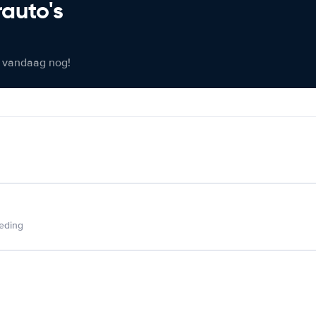
rauto's
er vandaag nog!
ieding