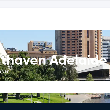
hthaven Adelaide
n van