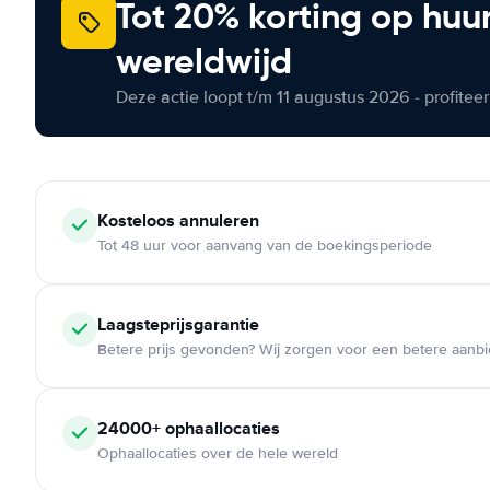
Tot 20% korting op huu
wereldwijd
Deze actie loopt t/m 11 augustus 2026 - profite
Kosteloos
annuleren
Tot 48 uur voor aanvang van de boekingsperiode
Laagsteprijsgarantie
Betere prijs gevonden? Wij zorgen voor een betere aanb
24000+
ophaallocaties
Ophaallocaties over de hele wereld