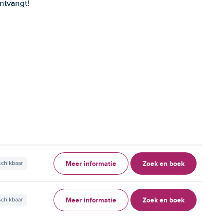
ntvangt!
Meer informatie
Zoek en boek
schikbaar
Meer informatie
Zoek en boek
schikbaar