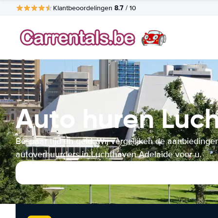
8.7
Klantbeoordelingen
/ 10
Auto huren Luc
Bespaar tijd en geld. Wij vergelijken de aanbiedinge
autoverhuurders in Luchthaven Adelaide voor u.