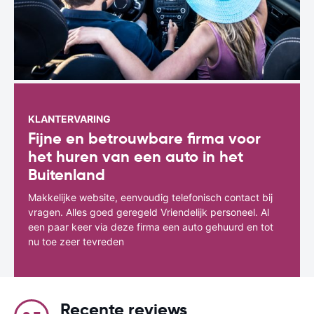
KLANTERVARING
Fijne en betrouwbare firma voor
het huren van een auto in het
Buitenland
Makkelijke website, eenvoudig telefonisch contact bij
vragen. Alles goed geregeld Vriendelijk personeel. Al
een paar keer via deze firma een auto gehuurd en tot
nu toe zeer tevreden
Recente reviews