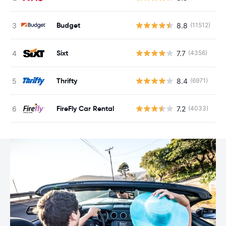
Budget
8.8
(11512)
G
Sixt
7.7
(4356)
G
Thrifty
8.4
(6971)
G
FireFly Car Rental
7.2
(4033)
G