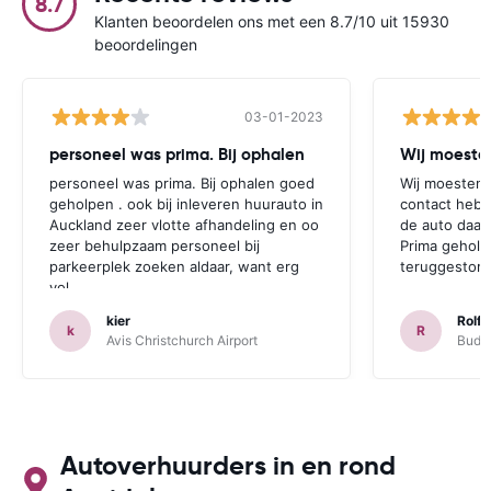
8.7
Klanten beoordelen ons met een 8.7/10 uit 15930
beoordelingen
03-01-2023
personeel was prima. Bij ophalen
Wij moesten
personeel was prima. Bij ophalen goed
Wij moesten 
geholpen . ook bij inleveren huurauto in
contact hebb
Auckland zeer vlotte afhandeling en oo
de auto daar 
zeer behulpzaam personeel bij
Prima geholp
parkeerplek zoeken aldaar, want erg
teruggestort.
vol.
kier
Rolf 
k
R
Avis Christchurch Airport
Budge
Autoverhuurders in en rond