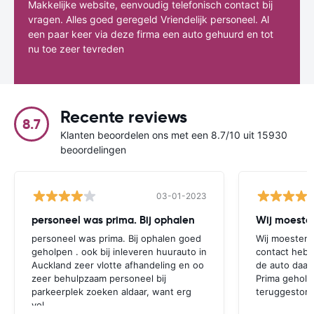
Makkelijke website, eenvoudig telefonisch contact bij
vragen. Alles goed geregeld Vriendelijk personeel. Al
een paar keer via deze firma een auto gehuurd en tot
nu toe zeer tevreden
Recente reviews
8.7
Klanten beoordelen ons met een 8.7/10 uit 15930
beoordelingen
03-01-2023
personeel was prima. Bij ophalen
Wij moesten
personeel was prima. Bij ophalen goed
Wij moesten 
geholpen . ook bij inleveren huurauto in
contact hebb
Auckland zeer vlotte afhandeling en oo
de auto daar 
zeer behulpzaam personeel bij
Prima geholp
parkeerplek zoeken aldaar, want erg
teruggestort.
vol.