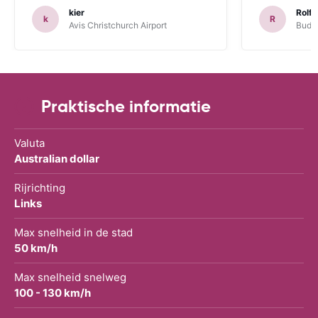
kier
Rolf 
k
R
Avis Christchurch Airport
Budge
Praktische informatie
Valuta
Australian dollar
Rijrichting
Links
Max snelheid in de stad
50 km/h
Max snelheid snelweg
100 - 130 km/h