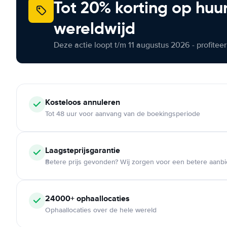
Tot 20% korting op huu
wereldwijd
Deze actie loopt t/m 11 augustus 2026 - profite
Kosteloos
annuleren
Tot 48 uur voor aanvang van de boekingsperiode
Laagsteprijsgarantie
Betere prijs gevonden? Wij zorgen voor een betere aanb
24000+
ophaallocaties
Ophaallocaties over de hele wereld