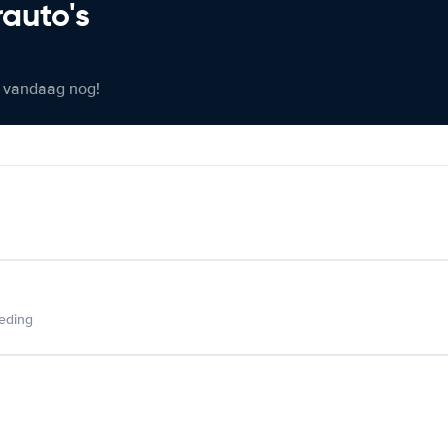
rauto's
er vandaag nog!
ieding