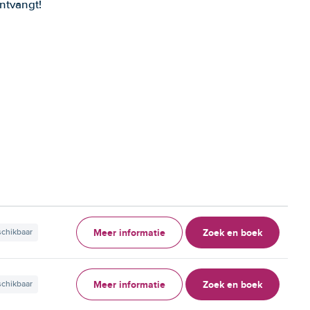
ntvangt!
Meer informatie
Zoek en boek
schikbaar
Meer informatie
Zoek en boek
schikbaar