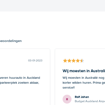
 beoordelingen
03-01-2023
Wij moesten in Austral
everen huurauto in Auckland
Wij moesten in Australië nog
 parkeerplek zoeken aldaar,
korter wilden huren. Prima g
service!!
Rolf Johan
R
Budget Auckland Airpo