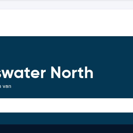
swater North
n van