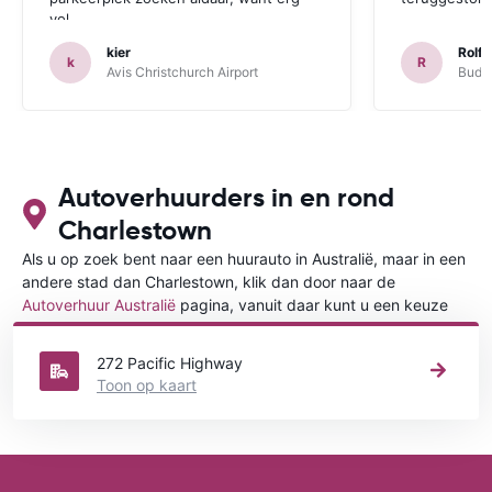
vol.
kier
Rolf 
k
R
Avis Christchurch Airport
Budge
Autoverhuurders in en rond
Charlestown
Als u op zoek bent naar een huurauto in Australië, maar in een
andere stad dan Charlestown, klik dan door naar de
Autoverhuur Australië
pagina, vanuit daar kunt u een keuze
maken in welke stad in Australië u een auto huren wilt.
272 Pacific Highway
Toon op kaart