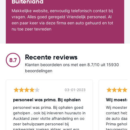
Buitenland
Makkelijke website, eenvoudig telefonisch contact bij
vragen. Alles goed geregeld Vriendelijk personeel. Al
een paar keer via deze firma een auto gehuurd en tot
nu toe zeer tevreden
Recente reviews
8.7
Klanten beoordelen ons met een 8.7/10 uit 15930
beoordelingen
03-01-2023
personeel was prima. Bij ophalen
Wij moesten
personeel was prima. Bij ophalen goed
Wij moesten 
geholpen . ook bij inleveren huurauto in
contact hebb
Auckland zeer vlotte afhandeling en oo
de auto daar 
zeer behulpzaam personeel bij
Prima geholp
parkeerplek zoeken aldaar, want erg
teruggestort.