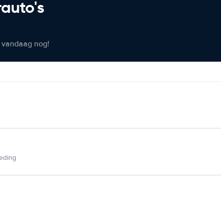
rauto's
er vandaag nog!
ieding