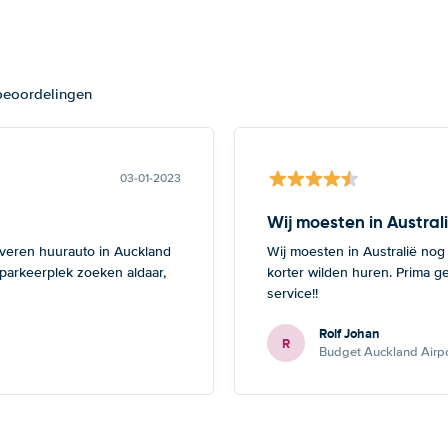
 beoordelingen
03-01-2023
Wij moesten in Austral
everen huurauto in Auckland
Wij moesten in Australië nog
 parkeerplek zoeken aldaar,
korter wilden huren. Prima g
service!!
Rolf Johan
R
Budget Auckland Airpo