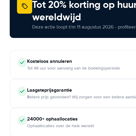
Tot 20% korting op huu
wereldwijd
Deze actie loopt t/m 11 augustus 2026 - profite
Kosteloos
annuleren
Tot 48 uur voor aanvang van de boekingsperiode
Laagsteprijsgarantie
Betere prijs gevonden? Wij zorgen voor een betere aanb
24000+
ophaallocaties
Ophaallocaties over de hele wereld