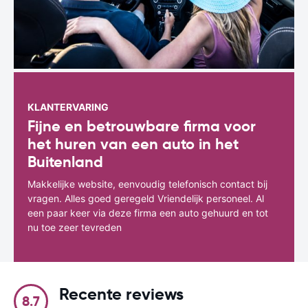
KLANTERVARING
Fijne en betrouwbare firma voor
het huren van een auto in het
Buitenland
Makkelijke website, eenvoudig telefonisch contact bij
vragen. Alles goed geregeld Vriendelijk personeel. Al
een paar keer via deze firma een auto gehuurd en tot
nu toe zeer tevreden
Recente reviews
8.7