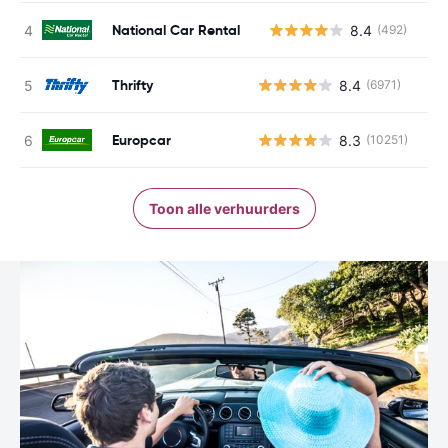
National Car Rental
8.4
(492)
G
Thrifty
8.4
(6971)
Europcar
8.3
(10251)
Toon alle verhuurders