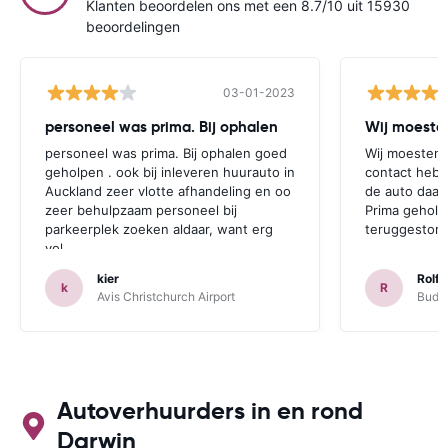
Klanten beoordelen ons met een 8.7/10 uit 15930
beoordelingen
03-01-2023
personeel was prima. Bij ophalen
Wij moesten
personeel was prima. Bij ophalen goed
Wij moesten 
geholpen . ook bij inleveren huurauto in
contact hebb
Auckland zeer vlotte afhandeling en oo
de auto daar 
zeer behulpzaam personeel bij
Prima geholp
parkeerplek zoeken aldaar, want erg
teruggestort.
vol.
kier
Rolf 
k
R
Avis Christchurch Airport
Budge
Autoverhuurders in en rond
Darwin