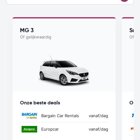
MG 3
Suzu
Of gelijkwaardig
Of ge
Onze beste deals
Onze
Bargain Car Rentals
vanaf
/dag
Europcar
vanaf
/dag