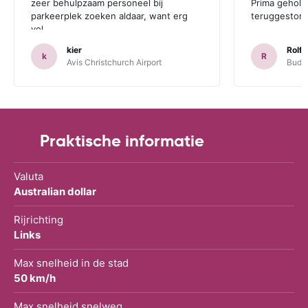
zeer behulpzaam personeel bij
Prima geholp
parkeerplek zoeken aldaar, want erg
teruggestort.
vol.
kier
Rolf 
k
R
Avis Christchurch Airport
Budge
Praktische informatie
Valuta
Australian dollar
Rijrichting
Links
Max snelheid in de stad
50 km/h
Max snelheid snelweg