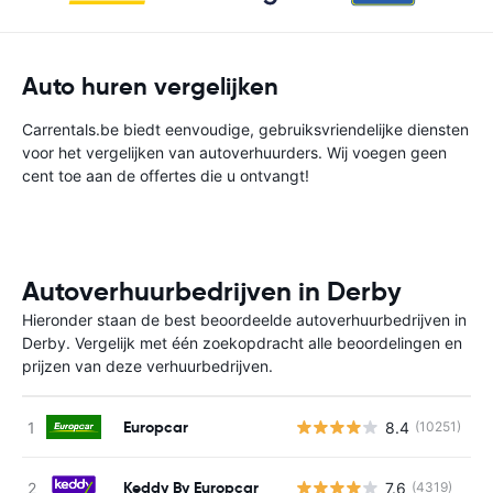
Auto huren vergelijken
Carrentals.be biedt eenvoudige, gebruiksvriendelijke diensten
voor het vergelijken van autoverhuurders. Wij voegen geen
cent toe aan de offertes die u ontvangt!
Autoverhuurbedrijven in Derby
Hieronder staan de best beoordeelde autoverhuurbedrijven in
Derby. Vergelijk met één zoekopdracht alle beoordelingen en
prijzen van deze verhuurbedrijven.
Europcar
8.4
(10251)
G
Keddy By Europcar
7.6
(4319)
G