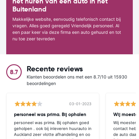
het huren van een auto in het
Buitenland
Makkelijke website, eenvoudig telefonisch contact bij
vragen. Alles goed geregeld Vriendelijk personeel. Al
een paar keer via deze firma een auto gehuurd en tot
nu toe zeer tevreden
Recente reviews
8.7
Klanten beoordelen ons met een 8.7/10 uit 15930
beoordelingen
03-01-2023
personeel was prima. Bij ophalen
Wij moesten
personeel was prima. Bij ophalen goed
Wij moesten 
geholpen . ook bij inleveren huurauto in
contact hebb
Auckland zeer vlotte afhandeling en oo
de auto daar 