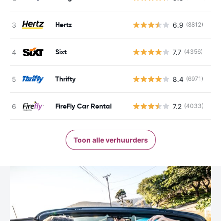
Hertz
6.9
(8812)
G
Sixt
7.7
(4356)
G
Thrifty
8.4
(6971)
G
FireFly Car Rental
7.2
(4033)
G
Toon alle verhuurders