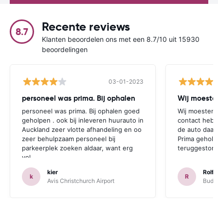
Recente reviews
8.7
Klanten beoordelen ons met een 8.7/10 uit 15930
beoordelingen
03-01-2023
personeel was prima. Bij ophalen
Wij moesten
personeel was prima. Bij ophalen goed
Wij moesten 
geholpen . ook bij inleveren huurauto in
contact hebb
Auckland zeer vlotte afhandeling en oo
de auto daar 
zeer behulpzaam personeel bij
Prima geholp
parkeerplek zoeken aldaar, want erg
teruggestort.
vol.
kier
Rolf 
k
R
Avis Christchurch Airport
Budge