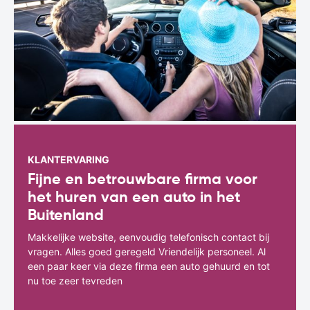
KLANTERVARING
Fijne en betrouwbare firma voor
het huren van een auto in het
Buitenland
Makkelijke website, eenvoudig telefonisch contact bij
vragen. Alles goed geregeld Vriendelijk personeel. Al
een paar keer via deze firma een auto gehuurd en tot
nu toe zeer tevreden