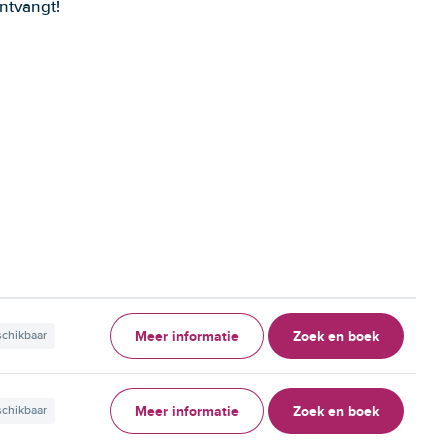
ntvangt!
Meer informatie
Zoek en boek
schikbaar
Meer informatie
Zoek en boek
schikbaar