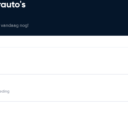
rauto's
er vandaag nog!
ieding