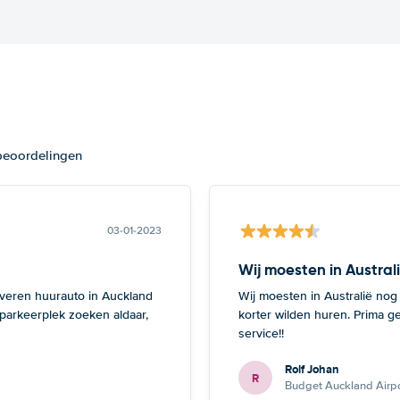
 beoordelingen
03-01-2023
Wij moesten in Austral
everen huurauto in Auckland
Wij moesten in Australië nog
 parkeerplek zoeken aldaar,
korter wilden huren. Prima g
service!!
Rolf Johan
R
Budget Auckland Airpo