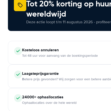
Tot 20% korting op huu
wereldwijd
Deze actie loopt t/m 11 augustus 2026 - profite
Kosteloos
annuleren
Tot 48 uur voor aanvang van de boekingsperiode
Laagsteprijsgarantie
Betere prijs gevonden? Wij zorgen voor een betere aanb
24000+
ophaallocaties
Ophaallocaties over de hele wereld