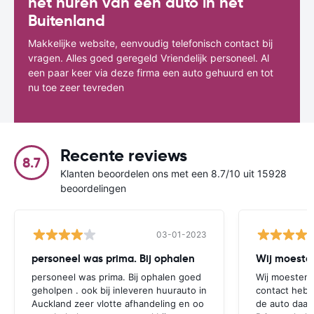
het huren van een auto in het
Buitenland
Makkelijke website, eenvoudig telefonisch contact bij
vragen. Alles goed geregeld Vriendelijk personeel. Al
een paar keer via deze firma een auto gehuurd en tot
nu toe zeer tevreden
Recente reviews
8.7
Klanten beoordelen ons met een 8.7/10 uit 15928
beoordelingen
03-01-2023
personeel was prima. Bij ophalen
Wij moesten
personeel was prima. Bij ophalen goed
Wij moesten 
geholpen . ook bij inleveren huurauto in
contact hebb
Auckland zeer vlotte afhandeling en oo
de auto daar 