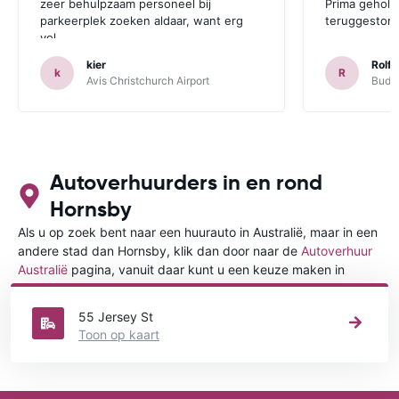
zeer behulpzaam personeel bij
Prima geholp
parkeerplek zoeken aldaar, want erg
teruggestort.
vol.
kier
Rolf 
k
R
Avis Christchurch Airport
Budge
Autoverhuurders in en rond
Hornsby
Als u op zoek bent naar een huurauto in Australië, maar in een
andere stad dan Hornsby, klik dan door naar de
Autoverhuur
Australië
pagina, vanuit daar kunt u een keuze maken in
welke stad in Australië u een auto huren wilt.
55 Jersey St
Toon op kaart