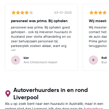
03-01-2023
personeel was prima. Bij ophalen
Wij moesten
personeel was prima. Bij ophalen goed
Wij moesten 
geholpen . ook bij inleveren huurauto in
contact hebb
Auckland zeer vlotte afhandeling en oo
de auto daar 
zeer behulpzaam personeel bij
Prima geholp
parkeerplek zoeken aldaar, want erg
teruggestort.
vol.
kier
Rolf 
k
R
Avis Christchurch Airport
Budge
Autoverhuurders in en rond
Liverpool
Als u op zoek bent naar een huurauto in Australië, maar in een
andere stad dan Liverpool, klik dan door naar de
Autoverhuur