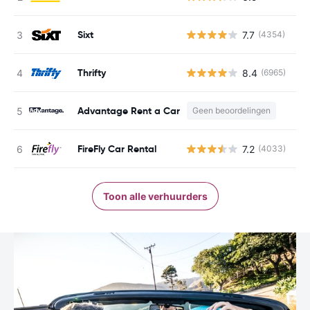
Sixt
7.7
(4354)
G
Thrifty
8.4
(6965)
G
Advantage Rent a Car
Geen beoordelingen
FireFly Car Rental
7.2
(4033)
G
Toon alle verhuurders