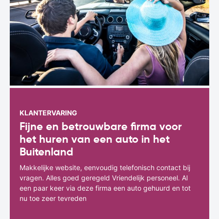
KLANTERVARING
Fijne en betrouwbare firma voor
het huren van een auto in het
Buitenland
Makkelijke website, eenvoudig telefonisch contact bij
vragen. Alles goed geregeld Vriendelijk personeel. Al
een paar keer via deze firma een auto gehuurd en tot
nu toe zeer tevreden