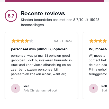
Recente reviews
8.7
Klanten beoordelen ons met een 8.7/10 uit 15928
beoordelingen
03-01-2023
personeel was prima. Bij ophalen
Wij moesten
personeel was prima. Bij ophalen goed
Wij moesten 
geholpen . ook bij inleveren huurauto in
contact hebb
Auckland zeer vlotte afhandeling en oo
de auto daar 
zeer behulpzaam personeel bij
Prima geholp
parkeerplek zoeken aldaar, want erg
teruggestort.
vol.
kier
Rolf 
k
R
Avis Christchurch Airport
Budge