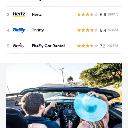
Hertz
6.9
(8807)
G
Thrifty
8.4
(6965)
G
FireFly Car Rental
7.2
(4033)
G