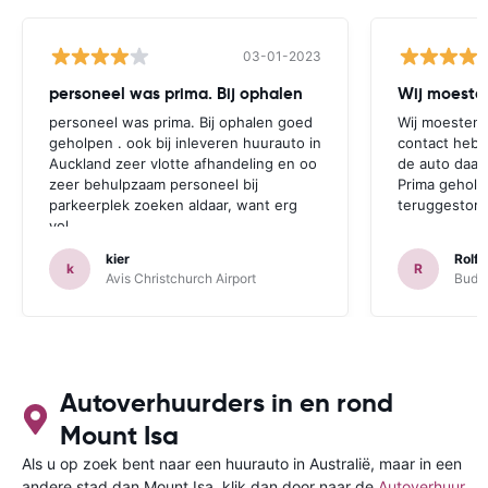
03-01-2023
personeel was prima. Bij ophalen
Wij moesten
personeel was prima. Bij ophalen goed
Wij moesten 
geholpen . ook bij inleveren huurauto in
contact hebb
Auckland zeer vlotte afhandeling en oo
de auto daar 
zeer behulpzaam personeel bij
Prima geholp
parkeerplek zoeken aldaar, want erg
teruggestort.
vol.
kier
Rolf 
k
R
Avis Christchurch Airport
Budge
Autoverhuurders in en rond
Mount Isa
Als u op zoek bent naar een huurauto in Australië, maar in een
andere stad dan Mount Isa, klik dan door naar de
Autoverhuur