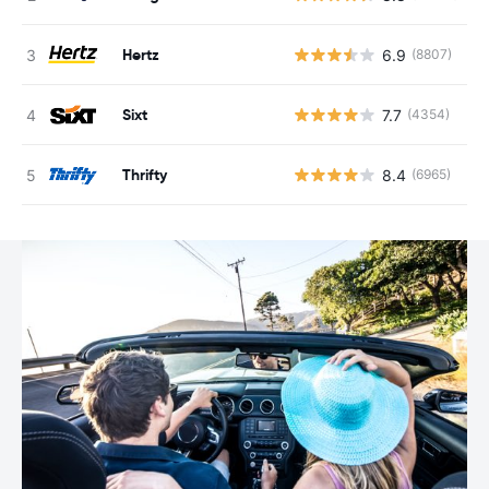
Hertz
6.9
(8807)
G
Sixt
7.7
(4354)
G
Thrifty
8.4
(6965)
G