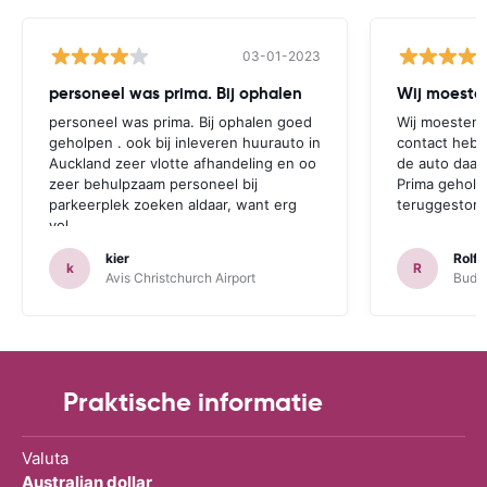
03-01-2023
personeel was prima. Bij ophalen
Wij moesten
personeel was prima. Bij ophalen goed
Wij moesten 
geholpen . ook bij inleveren huurauto in
contact hebb
Auckland zeer vlotte afhandeling en oo
de auto daar 
zeer behulpzaam personeel bij
Prima geholp
parkeerplek zoeken aldaar, want erg
teruggestort.
vol.
kier
Rolf 
k
R
Avis Christchurch Airport
Budge
Praktische informatie
Valuta
Australian dollar