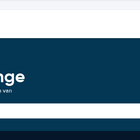
nge
n van