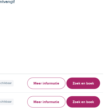
ntvangt!
Meer informatie
Zoek en boek
schikbaar
Meer informatie
Zoek en boek
schikbaar