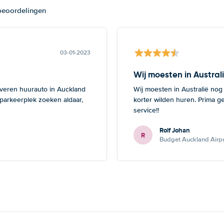
 beoordelingen
03-01-2023
Wij moesten in Austral
everen huurauto in Auckland
Wij moesten in Australië nog
 parkeerplek zoeken aldaar,
korter wilden huren. Prima g
service!!
Rolf Johan
R
Budget Auckland Airpo