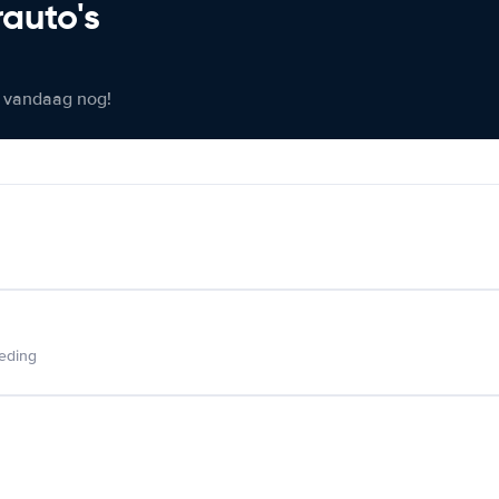
rauto's
er vandaag nog!
ieding