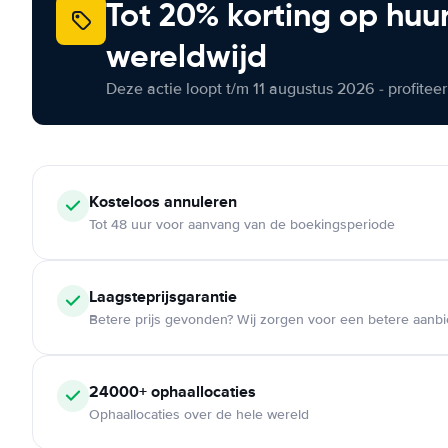
Tot 20% korting op huu
wereldwijd
Deze actie loopt t/m 11 augustus 2026 - profite
Kosteloos
annuleren
Tot 48 uur voor aanvang van de boekingsperiode
Laagsteprijsgarantie
Betere prijs gevonden? Wij zorgen voor een betere aanb
24000+
ophaallocaties
Ophaallocaties over de hele wereld