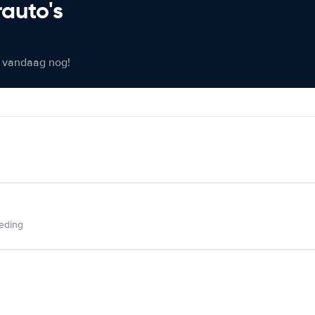
rauto's
er vandaag nog!
ieding