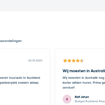
 beoordelingen
03-01-2023
Wij moesten in Austral
everen huurauto in Auckland
Wij moesten in Australië nog
 parkeerplek zoeken aldaar,
korter wilden huren. Prima g
service!!
Rolf Johan
R
Budget Auckland Airpo