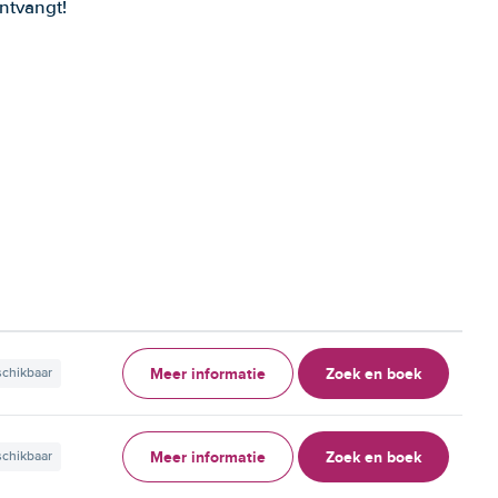
ntvangt!
Meer informatie
Zoek en boek
schikbaar
Meer informatie
Zoek en boek
schikbaar