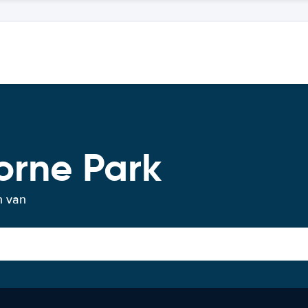
orne Park
n van