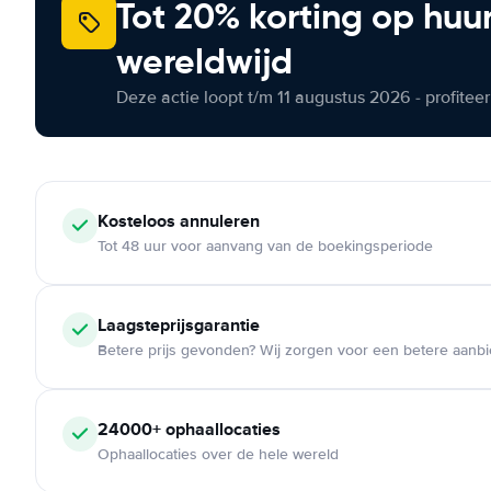
Tot 20% korting op huu
wereldwijd
Deze actie loopt t/m 11 augustus 2026 - profite
Kosteloos
annuleren
Tot 48 uur voor aanvang van de boekingsperiode
Laagsteprijsgarantie
Betere prijs gevonden? Wij zorgen voor een betere aanb
24000+
ophaallocaties
Ophaallocaties over de hele wereld