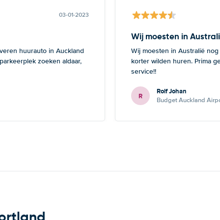
03-01-2023
Wij moesten in Austral
everen huurauto in Auckland
Wij moesten in Australië nog
 parkeerplek zoeken aldaar,
korter wilden huren. Prima g
service!!
Rolf Johan
R
Budget Auckland Airpo
ortland