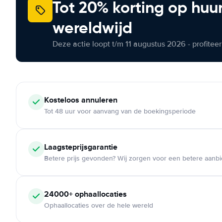
Tot 20% korting op huu
wereldwijd
Deze actie loopt t/m 11 augustus 2026 - profite
Kosteloos
annuleren
Tot 48 uur voor aanvang van de boekingsperiode
Laagsteprijsgarantie
Betere prijs gevonden? Wij zorgen voor een betere aanb
24000+
ophaallocaties
Ophaallocaties over de hele wereld