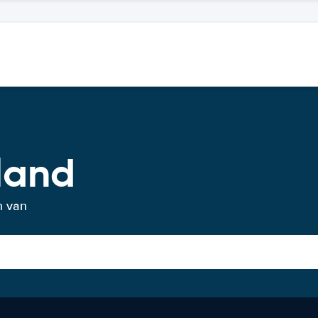
land
n van