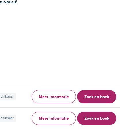
ntvangt!
Meer informatie
Zoek en boek
schikbaar
Meer informatie
Zoek en boek
schikbaar