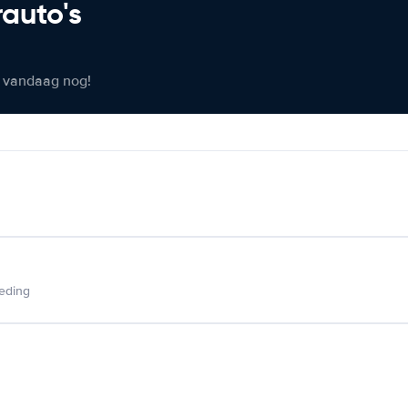
rauto's
er vandaag nog!
ieding