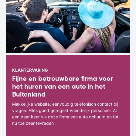
KLANTERVARING
Fijne en betrouwbare firma voor
het huren van een auto in het
Buitenland
Makkelijke website, eenvoudig telefonisch contact bij
vragen. Alles goed geregeld Vriendelijk personeel. Al
een paar keer via deze firma een auto gehuurd en tot
nu toe zeer tevreden