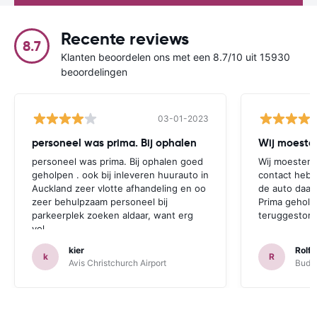
Recente reviews
8.7
Klanten beoordelen ons met een 8.7/10 uit 15930
beoordelingen
03-01-2023
personeel was prima. Bij ophalen
Wij moesten
personeel was prima. Bij ophalen goed
Wij moesten 
geholpen . ook bij inleveren huurauto in
contact hebb
Auckland zeer vlotte afhandeling en oo
de auto daar 
zeer behulpzaam personeel bij
Prima geholp
parkeerplek zoeken aldaar, want erg
teruggestort.
vol.
kier
Rolf 
k
R
Avis Christchurch Airport
Budge