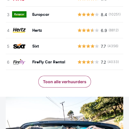
Europcar
8.4
(10251)
G
Hertz
6.9
(8812)
G
Sixt
7.7
(4356)
G
FireFly Car Rental
7.2
(4033)
G
Toon alle verhuurders