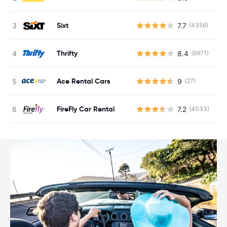
Sixt
7.7
(4356)
G
Thrifty
8.4
(6971)
G
Ace Rental Cars
9
(27)
G
FireFly Car Rental
7.2
(4033)
G