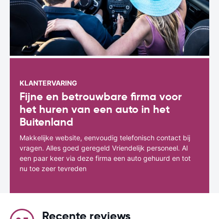
KLANTERVARING
Fijne en betrouwbare firma voor
het huren van een auto in het
Buitenland
Makkelijke website, eenvoudig telefonisch contact bij
vragen. Alles goed geregeld Vriendelijk personeel. Al
een paar keer via deze firma een auto gehuurd en tot
nu toe zeer tevreden
Recente reviews