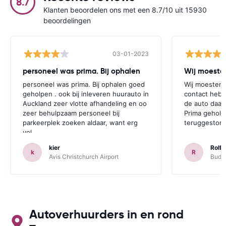
8.7
Klanten beoordelen ons met een 8.7/10 uit 15930
beoordelingen
03-01-2023
personeel was prima. Bij ophalen
Wij moesten
personeel was prima. Bij ophalen goed
Wij moesten 
geholpen . ook bij inleveren huurauto in
contact hebb
Auckland zeer vlotte afhandeling en oo
de auto daar 
zeer behulpzaam personeel bij
Prima geholp
parkeerplek zoeken aldaar, want erg
teruggestort.
vol.
kier
Rolf 
k
R
Avis Christchurch Airport
Budge
Autoverhuurders in en rond