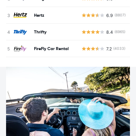
Hertz
6.9
(8807)
G
Thrifty
8.4
(6965)
G
FireFly Car Rental
7.2
(4033)
G