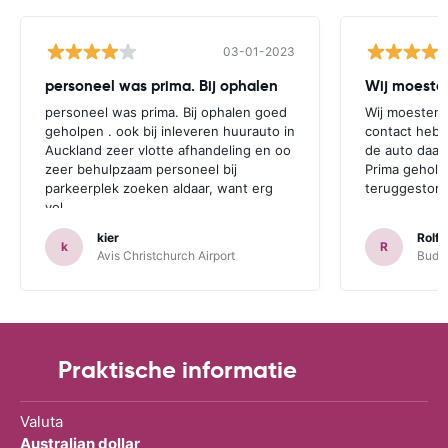
03-01-2023
personeel was prima. Bij ophalen
Wij moesten
personeel was prima. Bij ophalen goed
Wij moesten 
geholpen . ook bij inleveren huurauto in
contact hebb
Auckland zeer vlotte afhandeling en oo
de auto daar 
zeer behulpzaam personeel bij
Prima geholp
parkeerplek zoeken aldaar, want erg
teruggestort.
vol.
kier
Rolf 
k
R
Avis Christchurch Airport
Budge
Praktische informatie
Valuta
Australian dollar