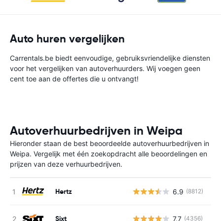
Auto huren vergelijken
Carrentals.be biedt eenvoudige, gebruiksvriendelijke diensten
voor het vergelijken van autoverhuurders. Wij voegen geen
cent toe aan de offertes die u ontvangt!
Autoverhuurbedrijven in Weipa
Hieronder staan de best beoordeelde autoverhuurbedrijven in
Weipa. Vergelijk met één zoekopdracht alle beoordelingen en
prijzen van deze verhuurbedrijven.
Hertz
6.9
(8812)
G
Sixt
7.7
(4356)
G