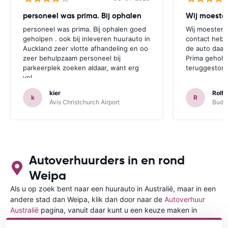
personeel was prima. Bij ophalen
Wij moesten
personeel was prima. Bij ophalen goed
Wij moesten 
geholpen . ook bij inleveren huurauto in
contact hebb
Auckland zeer vlotte afhandeling en oo
de auto daar 
zeer behulpzaam personeel bij
Prima geholp
parkeerplek zoeken aldaar, want erg
teruggestort.
vol.
kier
Rolf 
k
R
Avis Christchurch Airport
Budge
Autoverhuurders in en rond
Weipa
Als u op zoek bent naar een huurauto in Australië, maar in een
andere stad dan Weipa, klik dan door naar de
Autoverhuur
Australië
pagina, vanuit daar kunt u een keuze maken in
welke stad in Australië u een auto huren wilt.