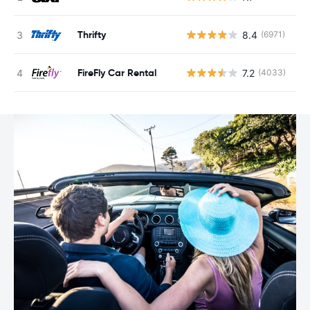
Thrifty
8.4
(6971)
G
FireFly Car Rental
7.2
(4033)
G