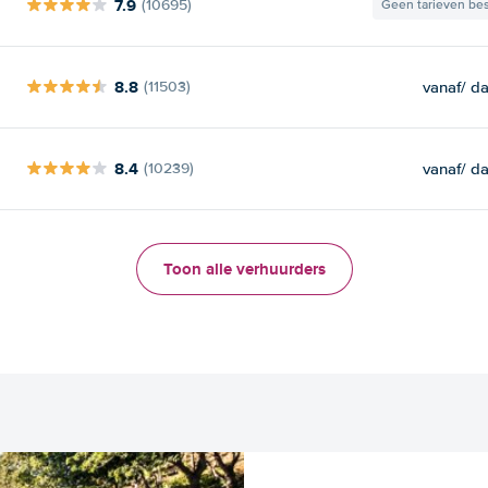
7.9
(10695)
Geen tarieven be
8.8
vanaf
/ d
(11503)
8.4
vanaf
/ d
(10239)
Toon alle verhuurders