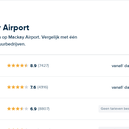
 Airport
 op Mackay Airport. Vergelijk met één
uurbedrijven.
8.9
vanaf
/ d
(7427)
7.6
vanaf
/ d
(4316)
6.9
(8807)
Geen tarieven be