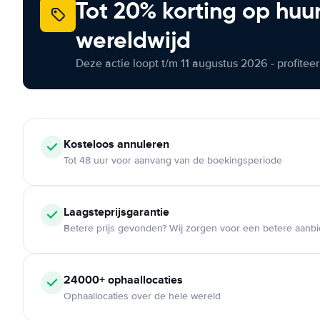
Tot 20% korting op huu
wereldwijd
Deze actie loopt t/m 11 augustus 2026 - profite
Kosteloos
annuleren
Tot 48 uur voor aanvang van de boekingsperiode
Laagsteprijsgarantie
Betere prijs gevonden? Wij zorgen voor een betere aanb
24000+
ophaallocaties
Ophaallocaties over de hele wereld