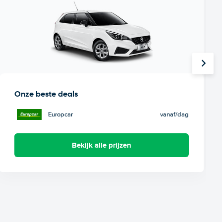
Onze beste deals
Europcar
vanaf
/dag
Bekijk alle prijzen