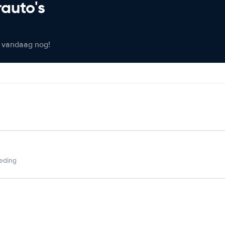
rauto's
er vandaag nog!
ieding