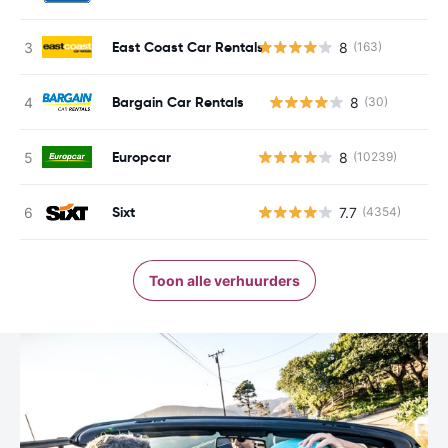
East Coast Car Rentals
8
(163)
Bargain Car Rentals
8
(30)
G
Europcar
8
(10239)
Sixt
7.7
(4354)
Toon alle verhuurders