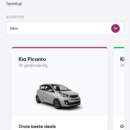
Terminal
AUTOTYPE
Mini
Kia Picanto
Kia
Of gelijkwaardig
Of ge
Onze beste deals
Onze