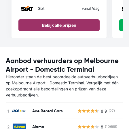
Sixt
vanaf
/dag
Bekijk alle prijzen
Aanbod verhuurders op Melbourne
Airport - Domestic Terminal
Hieronder staan de best beoordeelde autoverhuurbedrijven
op Melbourne Airport - Domestic Terminal. Vergelijk met één
zoekopdracht alle beoordelingen en prijzen van deze
verhuurbedrijven.
Ace Rental Cars
8.9
(27)
G
Alamo
8
(10695)
G