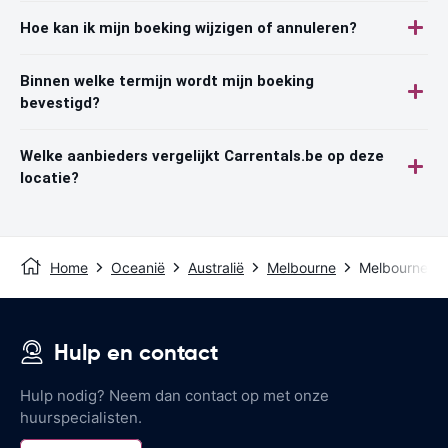
Hoe kan ik mijn boeking wijzigen of annuleren?
Binnen welke termijn wordt mijn boeking
bevestigd?
Welke aanbieders vergelijkt Carrentals.be op deze
locatie?
Home
Oceanië
Australië
Melbourne
Melbourne Air
Hulp en contact
Hulp nodig? Neem dan contact op met onze
huurspecialisten.