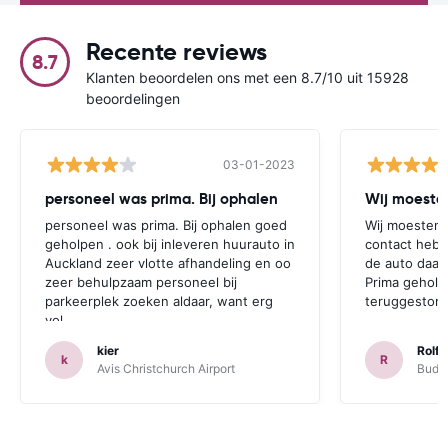
Recente reviews
8.7
Klanten beoordelen ons met een 8.7/10 uit 15928
beoordelingen
03-01-2023
personeel was prima. Bij ophalen
Wij moesten
personeel was prima. Bij ophalen goed
Wij moesten 
geholpen . ook bij inleveren huurauto in
contact hebb
Auckland zeer vlotte afhandeling en oo
de auto daar 
zeer behulpzaam personeel bij
Prima geholp
parkeerplek zoeken aldaar, want erg
teruggestort.
vol.
kier
Rolf 
k
R
Avis Christchurch Airport
Budge