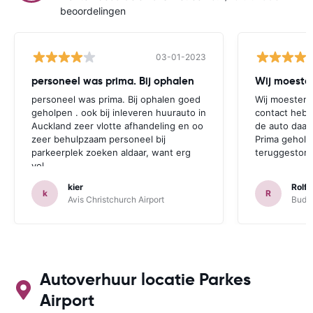
beoordelingen
03-01-2023
personeel was prima. Bij ophalen
Wij moesten
personeel was prima. Bij ophalen goed
Wij moesten 
geholpen . ook bij inleveren huurauto in
contact hebb
Auckland zeer vlotte afhandeling en oo
de auto daar 
zeer behulpzaam personeel bij
Prima geholp
parkeerplek zoeken aldaar, want erg
teruggestort.
vol.
kier
Rolf 
k
R
Avis Christchurch Airport
Budge
Autoverhuur locatie Parkes
Airport