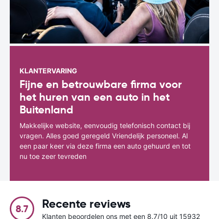
KLANTERVARING
Fijne en betrouwbare firma voor
het huren van een auto in het
Buitenland
Makkelijke website, eenvoudig telefonisch contact bij
vragen. Alles goed geregeld Vriendelijk personeel. Al
een paar keer via deze firma een auto gehuurd en tot
nu toe zeer tevreden
Recente reviews
8.7
Klanten beoordelen ons met een 8.7/10 uit 15932