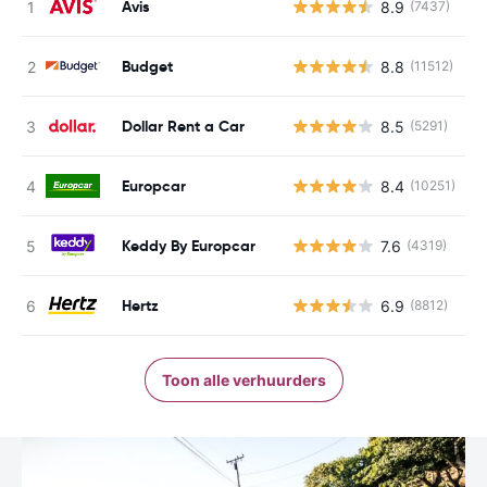
Avis
8.9
(7437)
G
Budget
8.8
(11512)
G
Dollar Rent a Car
8.5
(5291)
G
Europcar
8.4
(10251)
G
Keddy By Europcar
7.6
(4319)
G
Hertz
6.9
(8812)
G
Toon alle verhuurders