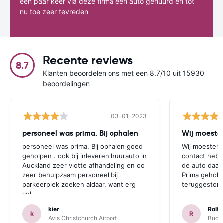
een paar keer via deze firma een auto gehuurd en tot
nu toe zeer tevreden
Recente reviews
8.7
Klanten beoordelen ons met een 8.7/10 uit 15930
beoordelingen
03-01-2023
personeel was prima. Bij ophalen
Wij moesten
personeel was prima. Bij ophalen goed
Wij moesten 
geholpen . ook bij inleveren huurauto in
contact hebb
Auckland zeer vlotte afhandeling en oo
de auto daar 
zeer behulpzaam personeel bij
Prima geholp
parkeerplek zoeken aldaar, want erg
teruggestort.
vol.
kier
Rolf 
k
R
Avis Christchurch Airport
Budge