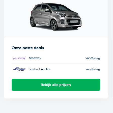
Onze beste deals
Yesaway
vanaf
/dag
Simba Car Hire
vanaf
/dag
Bekijk alle prijzen