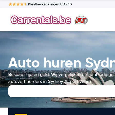
8.7
Klantbeoordelingen
/ 10
Auto huren Sydn
Bespaar tijd en geld. Wij vergelijken de aanbiedinge
autoverhuurders in Sydney Airport voor u.