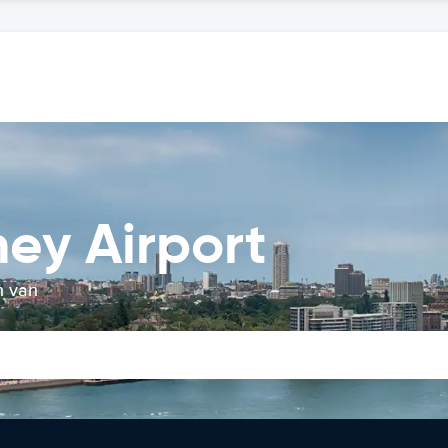
ey Airport
n van