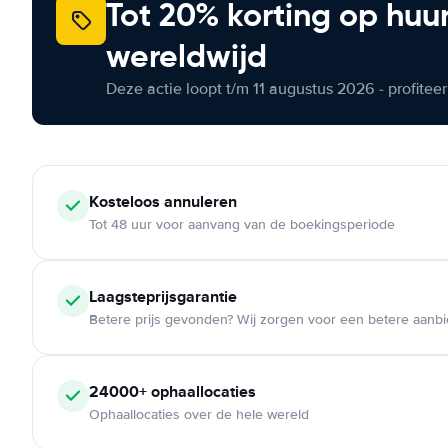
Tot 20% korting op huu
wereldwijd
Deze actie loopt t/m 11 augustus 2026 - profite
Kosteloos
annuleren
Tot 48 uur voor aanvang van de boekingsperiode
Laagsteprijsgarantie
Betere prijs gevonden? Wij zorgen voor een betere aanb
24000+
ophaallocaties
Ophaallocaties over de hele wereld