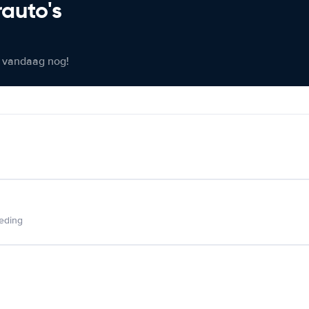
rauto's
er vandaag nog!
ieding