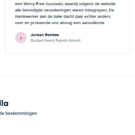
een Worry-Free huurauto, waarbij volgens de website
alle benodigde verzekeringen waren inbegrepen. De
medewerker aan de balie dacht daar echter anders
over en probeerde ons alsnog een aanvullende
verzekering te verkopen. Volgens hem waren we
Juriaan Romkes
zonder deze extra verzekering onvoldoende verzekerd.
J
Budget Grand Rapids Airport
Omdat wij ervan overtuigd waren dat alle verzekeringen
al waren inbegrepen, hebben we dit aanbod
afgewezen.
lla
ande bestemmingen