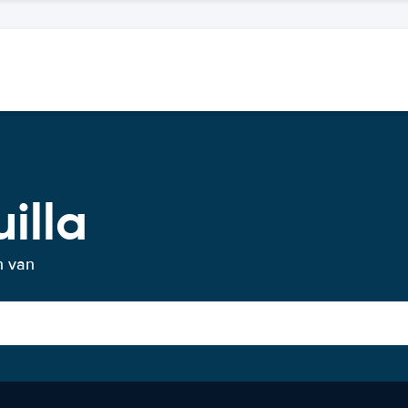
illa
n van