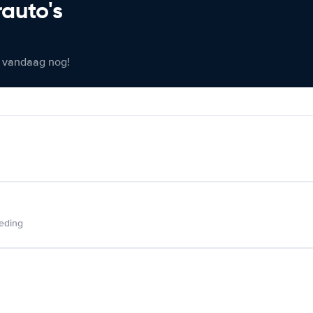
rauto's
er vandaag nog!
ieding