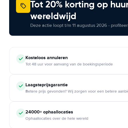
Tot 20% korting op huu
wereldwijd
Deze actie loopt t/m 11 augustus 2026 - profite
Kosteloos
annuleren
Tot 48 uur voor aanvang van de boekingsperiode
Laagsteprijsgarantie
Betere prijs gevonden? Wij zorgen voor een betere aanb
24000+
ophaallocaties
Ophaallocaties over de hele wereld