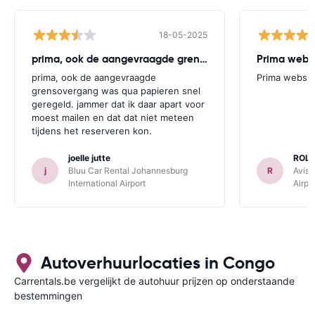
18-05-2025
prima, ook de aangevraagde grensovergang
Prima websi
prima, ook de aangevraagde
Prima websit
grensovergang was qua papieren snel
geregeld. jammer dat ik daar apart voor
moest mailen en dat dat niet meteen
tijdens het reserveren kon.
joelle jutte
ROL
j
Bluu Car Rental Johannesburg
R
Avis 
International Airport
Airpo
Autoverhuurlocaties in Congo
Carrentals.be vergelijkt de autohuur prijzen op onderstaande
bestemmingen