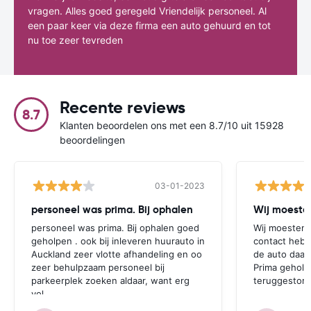
vragen. Alles goed geregeld Vriendelijk personeel. Al
een paar keer via deze firma een auto gehuurd en tot
nu toe zeer tevreden
Recente reviews
8.7
Klanten beoordelen ons met een 8.7/10 uit 15928
beoordelingen
03-01-2023
personeel was prima. Bij ophalen
Wij moesten
personeel was prima. Bij ophalen goed
Wij moesten 
geholpen . ook bij inleveren huurauto in
contact hebb
Auckland zeer vlotte afhandeling en oo
de auto daar 
zeer behulpzaam personeel bij
Prima geholp
parkeerplek zoeken aldaar, want erg
teruggestort.
vol.