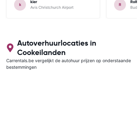
kier
Rolf 
k
R
Avis Christchurch Airport
Budge
Autoverhuurlocaties in
Cookeilanden
Carrentals.be vergelijkt de autohuur prijzen op onderstaande
bestemmingen