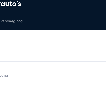
rauto's
er vandaag nog!
ieding