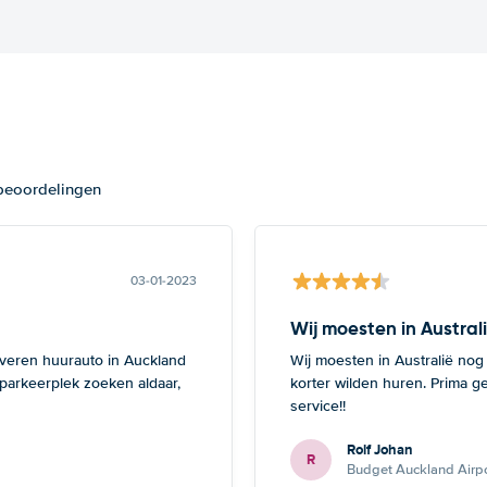
 beoordelingen
03-01-2023
Wij moesten in Austral
everen huurauto in Auckland
Wij moesten in Australië nog
 parkeerplek zoeken aldaar,
korter wilden huren. Prima g
service!!
Rolf Johan
R
Budget Auckland Airpo