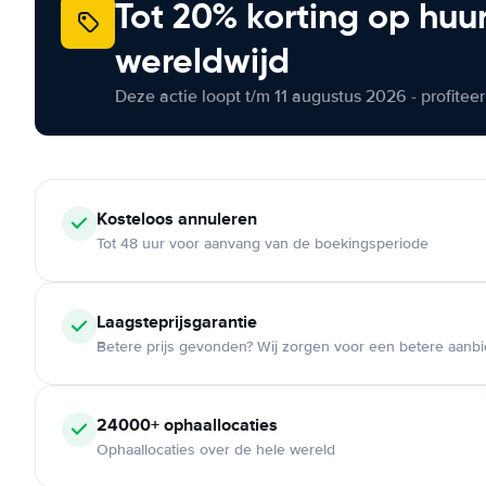
Tot 20% korting op huu
wereldwijd
Deze actie loopt t/m 11 augustus 2026 - profite
Kosteloos
annuleren
Tot 48 uur voor aanvang van de boekingsperiode
Laagsteprijsgarantie
Betere prijs gevonden? Wij zorgen voor een betere aanb
24000+
ophaallocaties
Ophaallocaties over de hele wereld