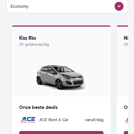
Economy
Kia Rio
Nis
Of gelijkwaardig
Of ge
Onze beste deals
Onze
ACE Rent A Car
vanaf
/dag