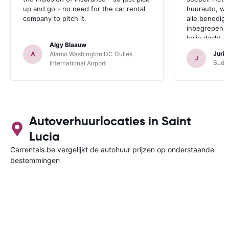
up and go - no need for the car rental
huurauto, wa
company to pitch it.
alle benodig
inbegrepen.
balie dacht 
Algy Blaauw
probeerde on
Juri
A
Alamo Washington DC Dulles
verzekering 
J
Budge
International Airport
waren we zo
verzekering 
Omdat wij er
alle verzeker
inbegrepen, 
afgewezen.
Autoverhuurlocaties in Saint
Lucia
Carrentals.be vergelijkt de autohuur prijzen op onderstaande
bestemmingen