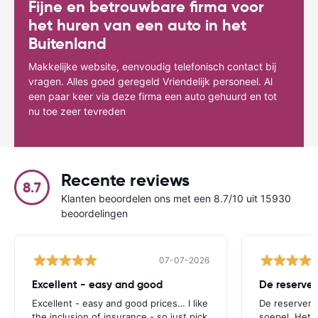
Fijne en betrouwbare firma voor
het huren van een auto in het
Buitenland
Makkelijke website, eenvoudig telefonisch contact bij
vragen. Alles goed geregeld Vriendelijk personeel. Al
een paar keer via deze firma een auto gehuurd en tot
nu toe zeer tevreden
Recente reviews
8.7
Klanten beoordelen ons met een 8.7/10 uit 15930
beoordelingen
07-07-2026
Excellent - easy and good
Excellent - easy and good prices… I like
De reserverin
the inclusion of insurance - so just pick
soepel. Het 