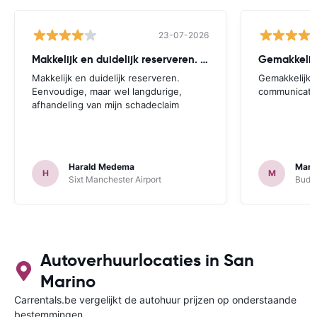
23-07-2026
Makkelijk en duidelijk reserveren. Eenvoudige
Gemakkelijk
Makkelijk en duidelijk reserveren.
Gemakkelijk.
Eenvoudige, maar wel langdurige,
communicatie
afhandeling van mijn schadeclaim
Harald Medema
Marti
H
M
Sixt Manchester Airport
Budge
Autoverhuurlocaties in San
Marino
Carrentals.be vergelijkt de autohuur prijzen op onderstaande
bestemmingen