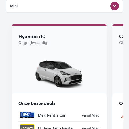
Mini
Hyundai i10
Che
Of gelijkwaardig
Of ge
Onze beste deals
Onze
Mex Rent a Car
vanaf
/dag
U-Save Auto Rental
vanaf
/dag