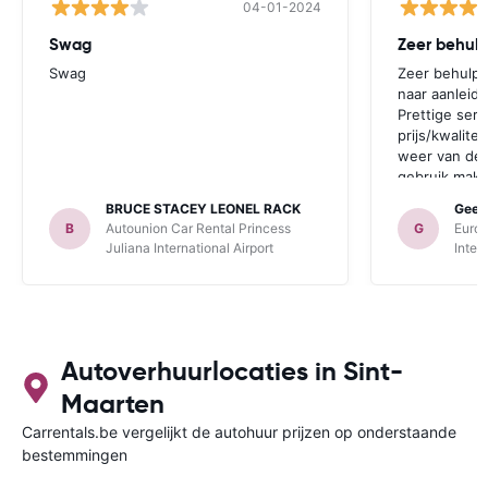
04-01-2024
Swag
Zeer behul
Swag
Zeer behulpz
naar aanleidi
Prettige ser
prijs/kwalite
weer van de 
gebruik make
BRUCE STACEY LEONEL RACK
Geer
B
Autounion Car Rental Princess
G
Europ
Juliana International Airport
Inter
Autoverhuurlocaties in Sint-
Maarten
Carrentals.be vergelijkt de autohuur prijzen op onderstaande
bestemmingen