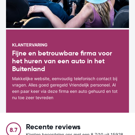
KLANTERVARING
Fijne en betrouwbare firma voor
het huren van een auto in het
Buitenland
Makkelijke website, eenvoudig telefonisch contact bij
vragen. Alles goed geregeld Vriendelijk personeel. Al
een paar keer via deze firma een auto gehuurd en tot
nu toe zeer tevreden
Recente reviews
8.7
Klanten beoordelen ons met een 8.7/10 uit 15928