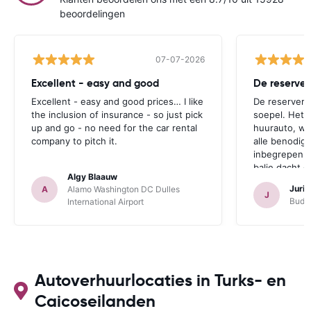
beoordelingen
07-07-2026
Excellent - easy and good
Excellent - easy and good prices… I like
De reserverin
the inclusion of insurance - so just pick
soepel. Het 
up and go - no need for the car rental
huurauto, wa
company to pitch it.
alle benodig
inbegrepen.
balie dacht 
Algy Blaauw
probeerde on
Juri
A
Alamo Washington DC Dulles
verzekering 
J
Budge
International Airport
waren we zo
verzekering 
Omdat wij er
alle verzeker
inbegrepen, 
afgewezen.
Autoverhuurlocaties in Turks- en
Caicoseilanden