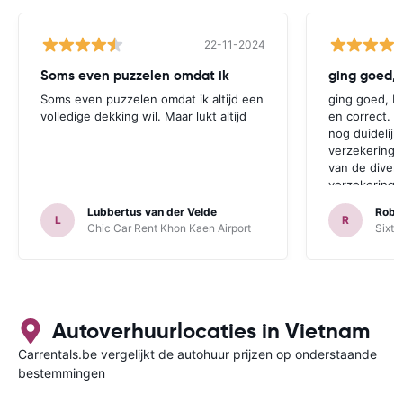
22-11-2024
Soms even puzzelen omdat ik
Soms even puzzelen omdat ik altijd een
ging goed, be
volledige dekking wil. Maar lukt altijd
en correct. 
nog duidelij
verzekering 
van de diver
verzekeringe
mensen is dit
Lubbertus van der Velde
Robe
L
R
Chic Car Rent Khon Kaen Airport
Sixt 
Autoverhuurlocaties in Vietnam
Carrentals.be vergelijkt de autohuur prijzen op onderstaande
bestemmingen