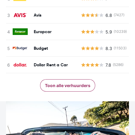
Avis
6.8
(7427)
G
Europcar
5.9
(10239)
G
Budget
8.3
(11503)
G
Dollar Rent a Car
7.8
(5286)
G
Toon alle verhuurders