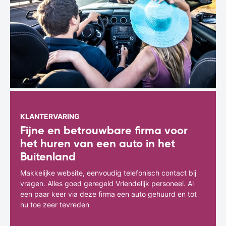
KLANTERVARING
Fijne en betrouwbare firma voor
het huren van een auto in het
Buitenland
Makkelijke website, eenvoudig telefonisch contact bij
vragen. Alles goed geregeld Vriendelijk personeel. Al
een paar keer via deze firma een auto gehuurd en tot
nu toe zeer tevreden