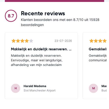
Recente reviews
8.7
Klanten beoordelen ons met een 8.7/10 uit 15928
beoordelingen
23-07-2026
Makkelijk en duidelijk reserveren. Eenvoudige
Gemakkelijk
Makkelijk en duidelijk reserveren.
Gemakkelijk.
Eenvoudige, maar wel langdurige,
communicatie
afhandeling van mijn schadeclaim
Harald Medema
Marti
H
M
Sixt Manchester Airport
Budge